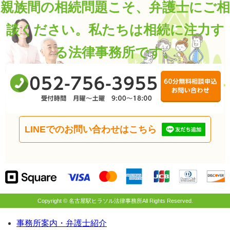
親族間の相続問題こそ、弁護士にご相
談ください。
私たちは相続に注力す
る法律事務所です。
0
受
6
LINEでのお問い合わせはこちら
Copyright © 名古屋駅ヒラソル法律事務所All Rights Reserved.
事務所案内・弁護士紹介