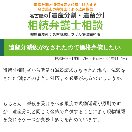
名古屋の「
60分無料相
遺産分割と
遺留分減殺がなされたので価格弁償したい
運営事務所
052-756-395
投稿日2021年6月7日
（更新日2021年9月7日）
受付時間月曜~土
遺留分権利者から遺留分減殺請求がなされた場合、減殺を
された側はどのように対応する必要があるのでしょうか。
もちろん、減殺を受けるべき限度で現物返還が原則です
が、遺産分割と同じく金銭で弁償することにより現物返還
を免れるケースが実務上多くを占めています。