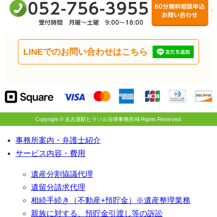
受
6
LINEでのお問い合わせはこちら
Copyright © 名古屋駅ヒラソル法律事務所All Rights Reserved.
事務所案内・弁護士紹介
サービス内容・費用
遺産分割協議代理
遺留分請求代理
相続手続き（不動産+預貯金）※遺産整理業務
親族に対する、預貯金引渡し等の訴訟