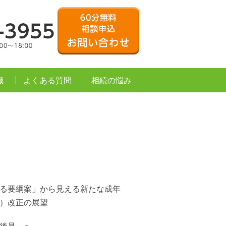
遺産分割と遺留分請求
60分無料相談申込お問
運営事務所：名古屋駅
052-756-3955
受付時間月曜~土曜9:00~1
識
よくある質問
相続の悩み
る要綱案」から見える新たな成年
）改正の展望