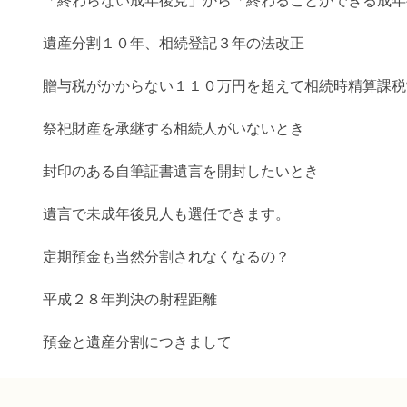
「終わらない成年後見」から「終わることができる成年
遺産分割１０年、相続登記３年の法改正
贈与税がかからない１１０万円を超えて相続時精算課税
祭祀財産を承継する相続人がいないとき
封印のある自筆証書遺言を開封したいとき
遺言で未成年後見人も選任できます。
定期預金も当然分割されなくなるの？
平成２８年判決の射程距離
預金と遺産分割につきまして