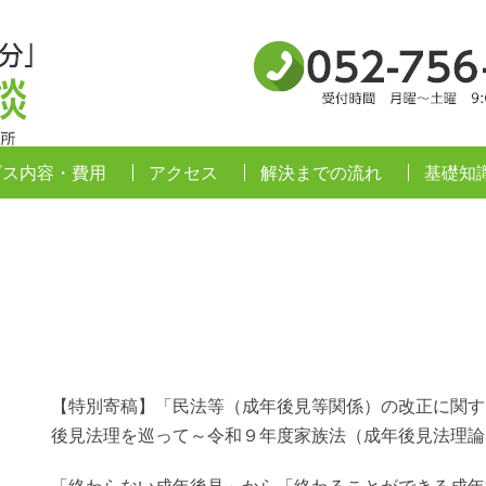
名古屋の「遺産分割・遺留分」相続弁護士相談
ビス内容・費用
アクセス
解決までの流れ
基礎知
【特別寄稿】「民法等（成年後見等関係）の改正に関す
後見法理を巡って～令和９年度家族法（成年後見法理論