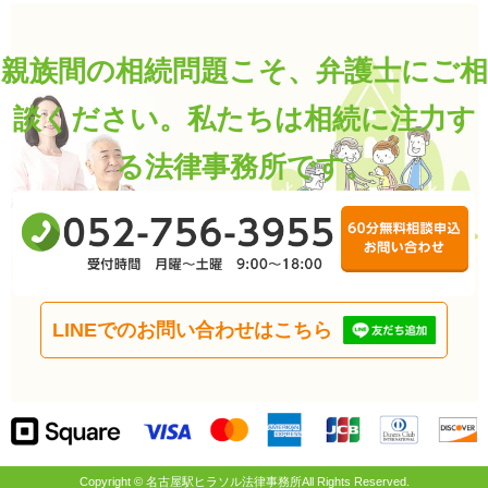
親族間の相続問題こそ、弁護士にご相
談ください。
私たちは相続に注力す
る法律事務所です。
0
受
6
LINEでのお問い合わせはこちら
Copyright © 名古屋駅ヒラソル法律事務所All Rights Reserved.