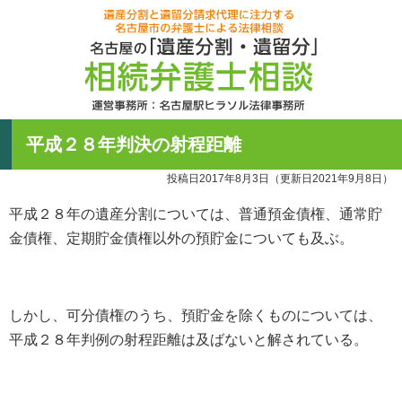
名古屋の「
60分無料相
遺産分割と
平成２８年判決の射程距離
運営事務所
052-756-395
投稿日2017年8月3日
（更新日2021年9月8日）
受付時間月曜~土
平成２８年の遺産分割については、普通預金債権、通常貯
金債権、定期貯金債権以外の預貯金についても及ぶ。
しかし、可分債権のうち、預貯金を除くものについては、
平成２８年判例の射程距離は及ばないと解されている。