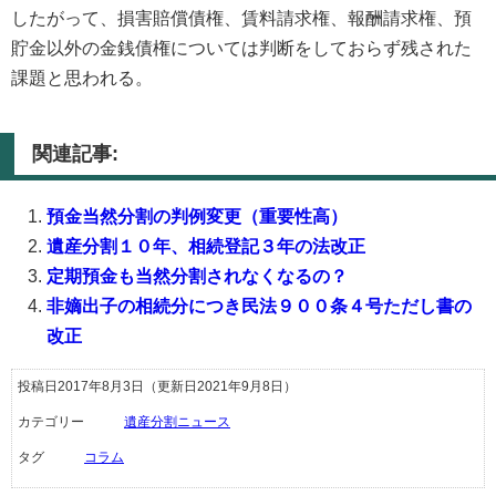
したがって、損害賠償債権、賃料請求権、報酬請求権、預
貯金以外の金銭債権については判断をしておらず残された
課題と思われる。
関連記事:
預金当然分割の判例変更（重要性高）
遺産分割１０年、相続登記３年の法改正
定期預金も当然分割されなくなるの？
非嫡出子の相続分につき民法９００条４号ただし書の
改正
投稿日2017年8月3日
（更新日2021年9月8日）
カテゴリー
遺産分割ニュース
タグ
コラム