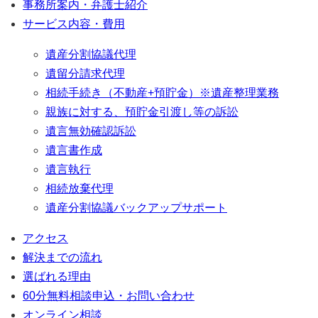
事務所案内・弁護士紹介
サービス内容・費用
遺産分割協議代理
遺留分請求代理
相続手続き（不動産+預貯金）※遺産整理業務
親族に対する、預貯金引渡し等の訴訟
遺言無効確認訴訟
遺言書作成
遺言執行
相続放棄代理
遺産分割協議バックアップサポート
アクセス
解決までの流れ
選ばれる理由
60分無料相談申込・お問い合わせ
オンライン相談