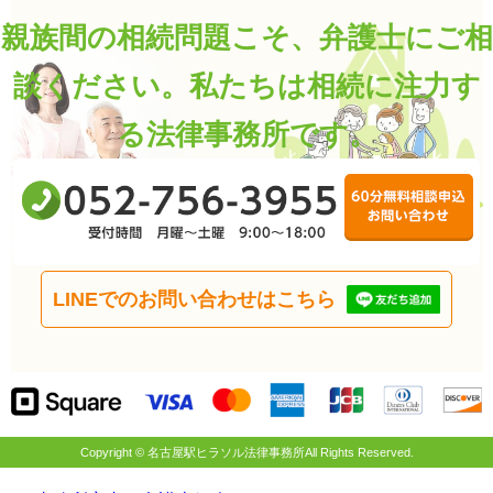
親族間の相続問題こそ、弁護士にご相
談ください。
私たちは相続に注力す
る法律事務所です。
0
受
6
LINEでのお問い合わせはこちら
Copyright © 名古屋駅ヒラソル法律事務所All Rights Reserved.